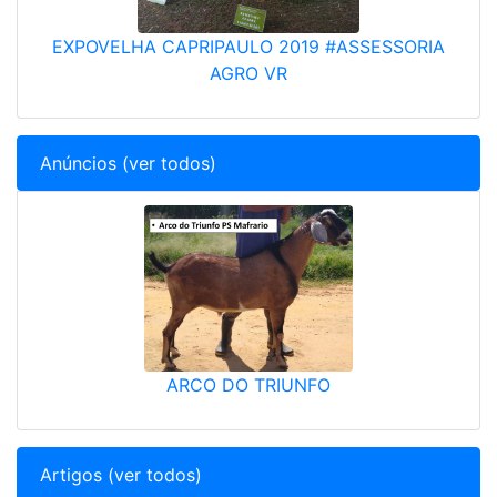
EXPOVELHA CAPRIPAULO 2019 #ASSESSORIA
AGRO VR
Anúncios (ver todos)
ARCO DO TRIUNFO
Artigos (ver todos)